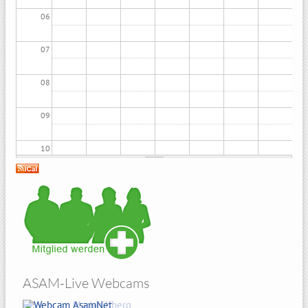
06
07
08
09
10
11
12
13
ASAM-Live Webcams
14
Amberg Sicht von Atzelricht
Hohenbogen