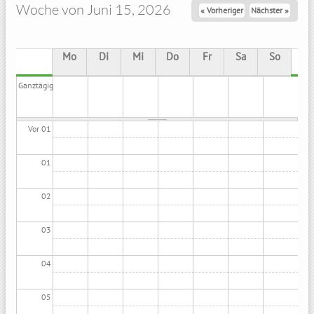
Woche von Juni 15, 2026
« Vorheriger
Nächster »
Mo
Di
Mi
Do
Fr
Sa
So
Ganztägig
Vor 01
01
02
03
04
05