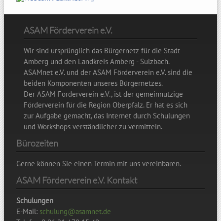
15
16
ASAM Förderverein e.V.
Wir sind ursprünglich das Bürgernetz für die Stadt
17
Amberg und den Landkreis Amberg - Sulzbach.
ASAMnet e.V. und der ASAM Förderverein e.V. sind die
18
beiden Komponenten unseres Bürgernetzes.
Der ASAM Förderverein e.V., ist der gemeinnützige
19
Förderverein für die Region Oberpfalz. Er hat es sich
zur Aufgabe gemacht, das Internet durch Schulungen
20
und Workshops verständlicher zu vermitteln.
Bürozeiten
21
Gerne können Sie einen Termin mit uns vereinbaren.
22
ASAM Förderverein e.V. Kontakt
23
Schulungen
E-Mail:
schulung@asamnet.de