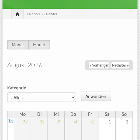
Kalender
» Kalender
Monat
(aktiver Reiter)
Monat
(aktiver Reiter)
Haupt-Reiter
August 2026
« Vorheriger
Nächster »
Kategorie
Mo
Di
Mi
Do
Fr
Sa
So
31
27
28
29
30
31
1
2