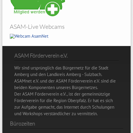
ASAM-Live Webcams
Hohenbogen
ASAM Förderverein e.V.
Wir sind ursprünglich das Bürgernetz für die Stadt
Amberg und den Landkreis Amberg - Sulzbach.
ASAMnet e.V. und der ASAM Förderverein e.V. sind die
beiden Komponenten unseres Bürgernetzes.
Der ASAM Förderverein e.V., ist der gemeinnützige
Förderverein für die Region Oberpfalz. Er hat es sich
zur Aufgabe gemacht, das Internet durch Schulungen
und Workshops verständlicher zu vermitteln.
Bürozeiten